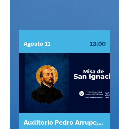
:30
Agosto 11
13:00
Ag
Auditorio Pedro Arrupe,
Ca