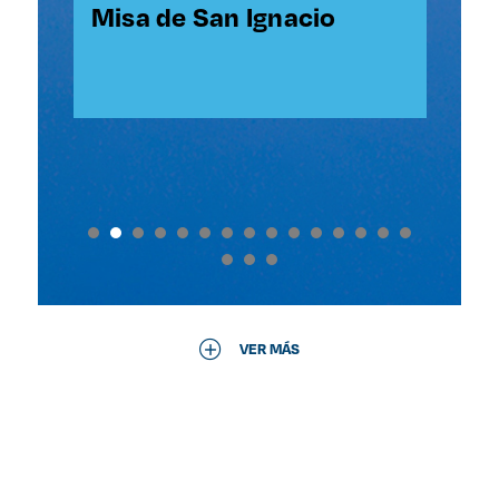
l
SJ
Misa de San Ignacio
Ce
Co
An
Li
de
VER MÁS