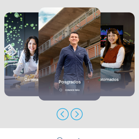
Enlaces de interés
Aspirantes
Becas
Graduaciones
CRUCE
Prepa
Carreras
Diplomados
Posgrados
Derecho
CONOCE MÁS
Lo más buscado
Carreras